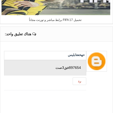
تحميل FIFA 17 برابط مباشر و تورنت مجاناً
هناك تعليق واحد:
حهخعغابليس
897654فق3صث
رد