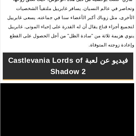
وتحاصر في عالم النسيان. يسافر غابرييل ملتقياً الشخصيات
الأخرى، مثل زوباك أكبر الأعضاء سنا في جماعته. يسعى غابرييل
لتجميع أجزاء قناع يقال أن له القدرة على إحياء الموتى. غابرييل
ينوي هزيمة ثلاثة من "سادة الظل" من أجل الحصول على القطع
وإعادة زوجته المتوفاة.
فيديو عن لعبة Castlevania Lords of
Shadow 2