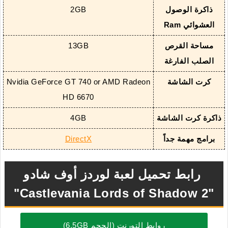
ذاكرة الوصول
2GB
العشوائي Ram
مساحة القرص
13GB
الصلب الفارغة
كرت الشاشة
Nvidia GeForce GT 740 or AMD Radeon
HD 6670
ذاكرة كرت الشاشة
4GB
برامج مهمة جداً
DirectX
رابط تحميل لعبة لوردز أوف شادو
"Castlevania Lords of Shadow 2"
روابط التورنت (الحجم 6.5GB)