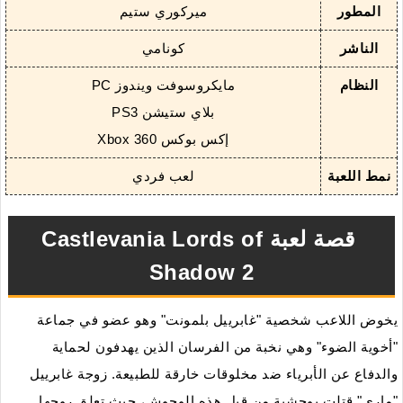
المطور
ميركوري ستيم
الناشر
كونامي
النظام
مايكروسوفت ويندوز PC
بلاي ستيشن PS3
إكس بوكس Xbox 360
نمط اللعبة
لعب فردي
قصة لعبة Castlevania Lords of
Shadow 2
يخوض اللاعب شخصية "غابرييل بلمونت" وهو عضو في جماعة
"أخوية الضوء" وهي نخبة من الفرسان الذين يهدفون لحماية
والدفاع عن الأبرياء ضد مخلوقات خارقة للطبيعة. زوجة غابرييل
"ماري" قتلت بوحشية من قبل هذه الوحوش، حيث تعلق روحها