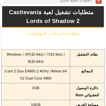
- أصوات اللعبة مثيرة.
متطلبات تشغيل لعبة Castlevania
Lords of Shadow 2
متطلبات الحد الأدنى للمواصفات :
نظام التشغيل
Windows / XP(32-bits) / 7(32-bits) /
8(32-bits)
المعالج
Core 2 Duo E4600 2.4GHz /Athlon 64
X2 Dual Core 4800
ذاكرة الوصول
1GB
العشوائي Ram
مساحة القرص
10GB