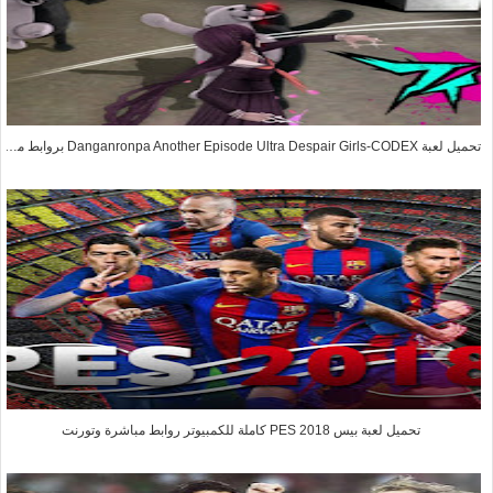
تحميل لعبة Danganronpa Another Episode Ultra Despair Girls-CODEX بروابط مباشرة وتورنت بالتفعيل
تحميل لعبة بيس PES 2018 كاملة للكمبيوتر روابط مباشرة وتورنت